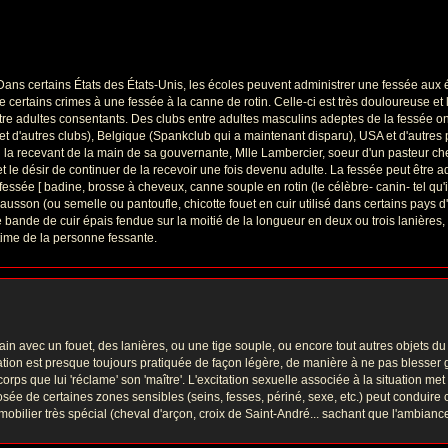
Dans certains États des États-Unis, les écoles peuvent administrer une fessée aux é
certains crimes à une fessée à la canne de rotin. Celle-ci est très douloureuse et
ntre adultes consentants. Des clubs entre adultes masculins adeptes de la fessée 
et d'autres clubs), Belgique (Spankclub qui a maintenant disparu), USA et d'autre
 la recevant de la main de sa gouvernante, Mlle Lambercier, soeur d'un pasteur che
 et le désir de continuer de la recevoir une fois devenu adulte. La fessée peut être
fessée [ badine, brosse à cheveux, canne souple en rotin (le célèbre- canin- tel qu
son (ou semelle ou pantoufle, chicotte fouet en cuir utilisé dans certains pays d
de bande de cuir épais fendue sur la moitié de la longueur en deux ou trois lanières,
time de la personne fessante.
umain avec un fouet, des lanières, ou une tige souple, ou encore tout autres objets d
llation est presque toujours pratiquée de façon légère, de manière à ne pas blesse
 corps que lui 'réclame' son 'maître'. L'excitation sexuelle associée à la situation met
e de certaines zones sensibles (seins, fesses, périné, sexe, etc.) peut conduire
bilier très spécial (cheval d'arçon, croix de Saint-André... sachant que l'ambiance 