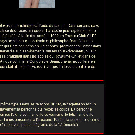
lèves indiscipliné(e)s à l'aide du paddle. Dans certains pays
 laisse des traces marquées. La fessée peut également être
ont été créés à la fin des années 1980 en France (Club CLEF
s pays occidentaux. L'écrivain et philosophe Jean-Jacques
z qui il était en pension. Le chapitre premier des Confessions
 administée sur les vêtements, sur les sous-vêtements, ou sur
'il se pratiquait dans les écoles du Royaume-Uni et dans de
'Afrique comme le Congo et le Bénin, cravache, cuillère en
 qui était utilisée en Écosse), verges La fessée peut être de
u même type. Dans les relations BDSM, la flagellation est un
r gravement la personne qui reçoit les coups. La personne
 en jeu l'exhibitionnisme, le voyeurisme, le fétichisme et le
 certaines personnes à l'orgasme. Parfois la personne soumise
fait souvent partie intégrante de la 'cérémonie').