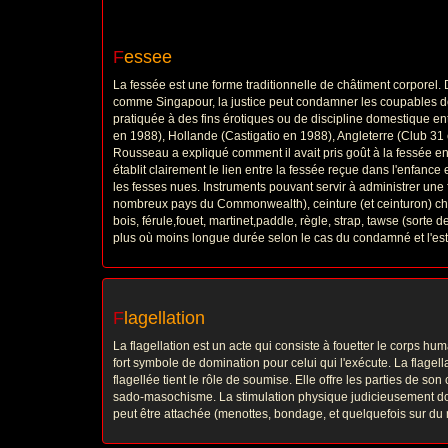
F
essee
La fessée est une forme traditionnelle de châtiment corporel. 
comme Singapour, la justice peut condamner les coupables de 
pratiquée à des fins érotiques ou de discipline domestique e
en 1988), Hollande (Castigatio en 1988), Angleterre (Club 31 
Rousseau a expliqué comment il avait pris goût à la fessée en
établit clairement le lien entre la fessée reçue dans l'enfance
les fesses nues. Instruments pouvant servir à administrer une 
nombreux pays du Commonwealth), ceinture (et ceinturon) chaus
bois, férule,fouet, martinet,paddle, règle, strap, tawse (sorte 
plus où moins longue durée selon le cas du condamné et l'es
F
lagellation
La flagellation est un acte qui consiste à fouetter le corps h
fort symbole de domination pour celui qui l'exécute. La flage
flagellée tient le rôle de soumise. Elle offre les parties de son
sado-masochisme. La stimulation physique judicieusement dosé
peut être attachée (menottes, bondage, et quelquefois sur du mo