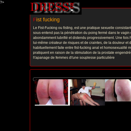
?>
F
ist fucking
Le Fist-Fucking ou fisting, est une pratique sexuelle consistant
sous-entend pas la pénétration du poing fermé dans le vagin ou
abondamment lubrifié et distendu progressivement. Une fois l\'
lui-même créateur de risques et de craintes, de la douleur et de
habituellement faite entre fist-fucking anal et homosexualité
pratiquent en raison de la stimulation de la prostate engendré
l\'apanage de femmes d\'une souplesse particulière