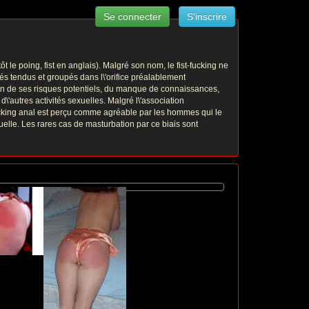
Se connecter
S'inscrire
t le poing, fist en anglais). Malgré son nom, le fist-fucking ne
és tendus et groupés dans l\'orifice préalablement
aison de ses risques potentiels, du manque de connaissances,
d\'autres activités sexuelles. Malgré l\'association
-fucking anal est perçu comme agréable par les hommes qui le
uelle. Les rares cas de masturbation par ce biais sont