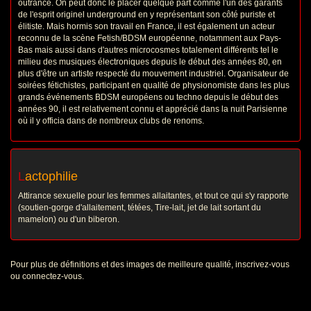
outrance. On peut donc le placer quelque part comme l'un des garants
de l'esprit originel underground en y représentant son côté puriste et
élitiste. Mais hormis son travail en France, il est également un acteur
reconnu de la scène Fetish/BDSM européenne, notamment aux Pays-
Bas mais aussi dans d'autres microcosmes totalement différents tel le
milieu des musiques électroniques depuis le début des années 80, en
plus d'être un artiste respecté du mouvement industriel. Organisateur de
soirées fétichistes, participant en qualité de physionomiste dans les plus
grands événements BDSM européens ou techno depuis le début des
années 90, il est relativement connu et apprécié dans la nuit Parisienne
où il y officia dans de nombreux clubs de renoms.
L
actophilie
Attirance sexuelle pour les femmes allaitantes, et tout ce qui s'y rapporte
(soutien-gorge d'allaitement, tétées, Tire-lait, jet de lait sortant du
mamelon) ou d'un biberon.
Pour plus de définitions et des images de meilleure qualité, inscrivez-vous
ou connectez-vous.