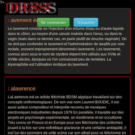
?>
L
avement érotique
Se connecter
S'inscrire
Le lavement consiste en l'injection d'un volume d'eau ou d'autre liquide
dans le côlon, au moyen d'une canule insérée dans l'anus, ou dans le
vagin (mais dans ce dernier cas, on parle plutôt de douche vaginale). On
ne doit pas confondre le lavement et l'administration de laxatifs par voie
rectale, souvent improprement dénommés lavements. Les lavements,
connus alors sous le nom de clystère étaient très utilisés aux XVIIe et
XVIIIe siècles, époques où l'on connaissait peu de remèdes. La
klysmaphilie est l'utilisation érotique du lavement.
L
alawrence
LaLawrence est un artiste fétichiste BDSM atypique travaillant sur des
concepts uniformologiques. De son vrai nom Laurent BOUDIC, il est
aussi auteur compositeur et interprète reconnu de musiques
electroniques industrielles depuis 1979 En parallèle, il travaille sur des
projets en psychologie expérimentale, en ésotérisme et en occultisme.
Très connu en France et en Europe pour son fétichisme des uniformes
jouant à la fois sur une esthétique gracieuse et une certaine ambigüité, il
est l'un des pionniers de cette scène car son attrait pour ce fétichisme en