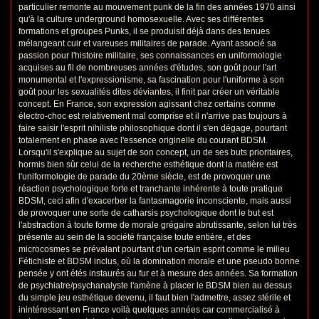
particulier remonte au mouvement punk de la fin des années 1970 ainsi
qu'à la culture underground homosexuelle. Avec ses différentes
formations et groupes Punks, il se produisit déjà dans des tenues
mélangeant cuir et vareuses militaires de parade. Ayant associé sa
passion pour l'histoire militaire, ses connaissances en uniformologie
acquises au fil de nombreuses années d'études, son goût pour l'art
monumental et l'expressionisme, sa fascination pour l'uniforme à son
goût pour les sexualités dites déviantes, il finit par créer un véritable
concept. En France, son expression agissant chez certains comme
électro-choc est relativement mal comprise et il n'arrive pas toujours à
faire saisir l'esprit nihiliste philosophique dont il s'en dégage, pourtant
totalement en phase avec l'essence originelle du courant BDSM.
Lorsqu'il s'explique au sujet de son concept, un de ses buts prioritaires,
hormis bien sûr celui de la recherche esthétique dont la matière est
l'uniformologie de parade du 20ème siècle, est de provoquer une
réaction psychologique forte et tranchante inhérente à toute pratique
BDSM, ceci afin d'exacerber la fantasmagorie inconsciente, mais aussi
de provoquer une sorte de catharsis psychologique dont le but est
l'abstraction à toute forme de morale grégaire abrutissante, selon lui très
présente au sein de la société française toute entière, et des
microcosmes se prévalant pourtant d'un certain esprit comme le milieu
Fétichiste et BDSM inclus, où la domination morale et une pseudo bonne
pensée y ont étés instaurés au fur et à mesure des années. Sa formation
de psychiatre/psychanalyste l'amène à placer le BDSM bien au dessus
du simple jeu esthétique devenu, il faut bien l'admettre, assez stérile et
inintéressant en France voilà quelques années car commercialisé à