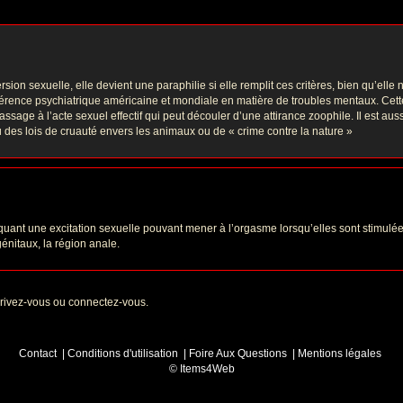
 sexuelle, elle devient une paraphilie si elle remplit ces critères, bien qu’elle
férence psychiatrique américaine et mondiale en matière de troubles mentaux. Cette 
assage à l’acte sexuel effectif qui peut découler d’une attirance zoophile. Il est au
tu des lois de cruauté envers les animaux ou de « crime contre la nature »
oquant une excitation sexuelle pouvant mener à l’orgasme lorsqu’elles sont stimul
énitaux, la région anale.
scrivez-vous ou connectez-vous.
Contact
|
Conditions d'utilisation
|
Foire Aux Questions
|
Mentions légales
© Items4Web